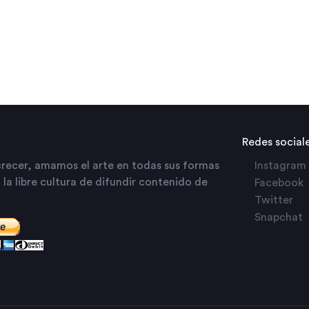
Redes social
recer, amamos el arte en todas sus formas
Instagram
la libre cultura de difundir contenido de
Facebook
Twitter
Snapchat