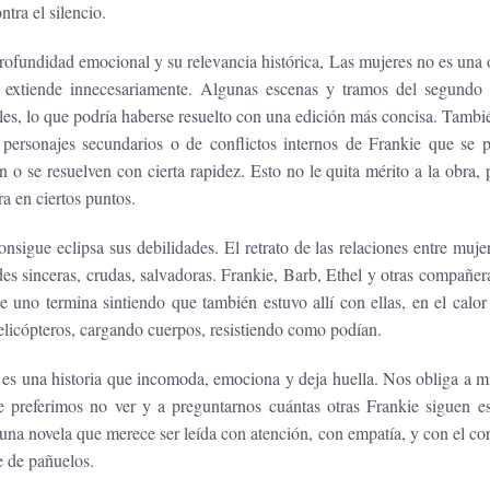
ontra el silencio.
rofundidad emocional y su relevancia histórica, Las mujeres no es una o
 extiende innecesariamente. Algunas escenas y tramos del segundo 
ales, lo que podría haberse resuelto con una edición más concisa. Tambi
s personajes secundarios o de conflictos internos de Frankie que se 
n o se resuelven con cierta rapidez. Esto no le quita mérito a la obra,
ura en ciertos puntos.
onsigue eclipsa sus debilidades. El retrato de las relaciones entre muj
es sinceras, crudas, salvadoras. Frankie, Barb, Ethel y otras compañer
 uno termina sintiendo que también estuvo allí con ellas, en el calor
licópteros, cargando cuerpos, resistiendo como podían.
 es una historia que incomoda, emociona y deja huella. Nos obliga a m
ue preferimos no ver y a preguntarnos cuántas otras Frankie siguen 
una novela que merece ser leída con atención, con empatía, y con el cor
e de pañuelos.