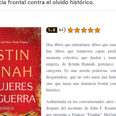
a frontal contra el olvido histórico.
5.0
04
Hay libros que entretienen, libros que ens
hay libros que remueven capas prof
memoria colectiva, que duelen y tran
mujeres, de Kristin Hannah, pertenece 
categoría. Es una novela poderosa, em
desgarradora, que no solo narra una histo
sino que lanza una denuncia frontal con
histórico.
Ambientada en los convulsionados años s
después del asesinato de John F. Kenned
nos presenta a Frances “Frankie” McGrat