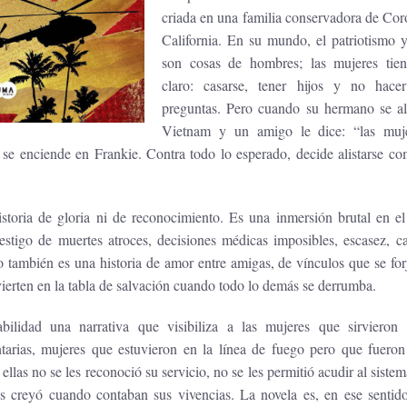
criada en una familia conservadora de Cor
California. En su mundo, el patriotismo 
son cosas de hombres; las mujeres tie
claro: casarse, tener hijos y no hace
preguntas. Pero cuando su hermano se ali
Vietnam y un amigo le dice: “las muj
 se enciende en Frankie. Contra todo lo esperado, decide alistarse c
toria de gloria ni de reconocimiento. Es una inmersión brutal en el
estigo de muertes atroces, decisiones médicas imposibles, escasez, c
 también es una historia de amor entre amigas, de vínculos que se fo
vierten en la tabla de salvación cuando todo lo demás se derrumba.
ilidad una narrativa que visibiliza a las mujeres que sirvieron
tarias, mujeres que estuvieron en la línea de fuego pero que fueron
llas no se les reconoció su servicio, no se les permitió acudir al siste
les creyó cuando contaban sus vivencias. La novela es, en ese sentid