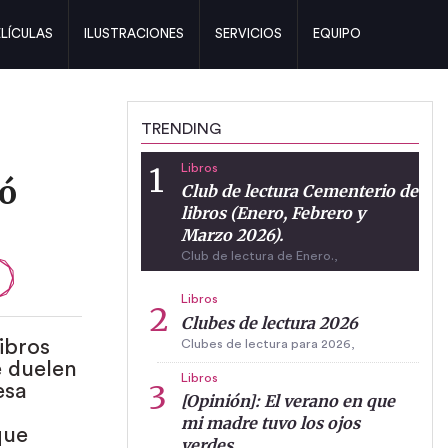
ELÍCULAS
ILUSTRACIONES
SERVICIOS
EQUIPO
TRENDING
Libros
dó
Club de lectura Cementerio de
libros (Enero, Febrero y
Marzo 2026).
Club de lectura de Enero.,
Libros
Clubes de lectura 2026
ibros
Clubes de lectura para 2026,
e duelen
Libros
esa
[Opinión]: El verano en que
mi madre tuvo los ojos
que
verdes.