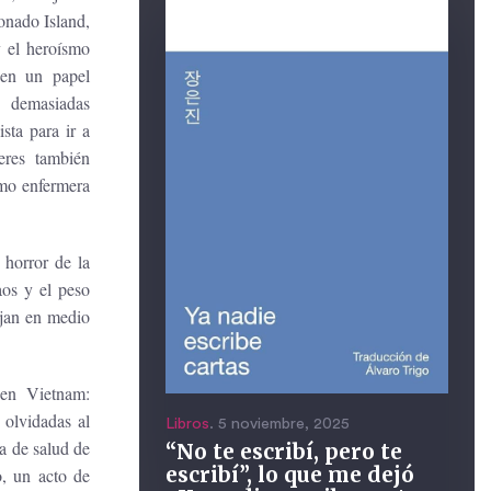
onado Island,
y el heroísmo
nen un papel
r demasiadas
sta para ir a
eres también
omo enfermera
 horror de la
aos y el peso
rjan en medio
 en Vietnam:
 olvidadas al
Libros
. 5 noviembre, 2025
ma de salud de
“No te escribí, pero te
escribí”, lo que me dejó
o, un acto de