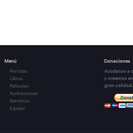
Menú
Donaciones
Portada
Ayúdanos a c
y creemos en 
Libros
gran calidad.
Películas
Ilustraciones
Servicios
Equipo