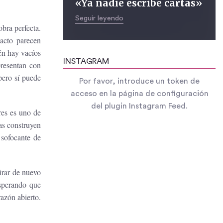
«Ya nadie escribe cartas»
Seguir leyendo
bra perfecta.
acto parecen
én hay vacíos
INSTAGRAM
presentan con
 pero sí puede
Por favor, introduce un token de
acceso en la página de configuración
del plugin Instagram Feed.
eres es uno de
as construyen
 sofocante de
irar de nuevo
esperando que
azón abierto.