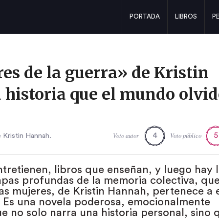
PORTADA
LIBROS
P
es de la guerra» de Kristin
 historia que el mundo olvi
Voto autor
Voto público
4
5
e Kristin Hannah.
tretienen, libros que enseñan, y luego hay l
pas profundas de la memoria colectiva, qu
as mujeres, de Kristin Hannah, pertenece a 
. Es una novela poderosa, emocionalmente
e no solo narra una historia personal, sino 