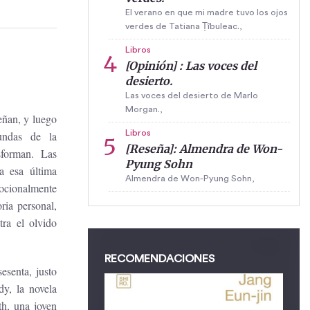
El verano en que mi madre tuvo los ojos
verdes de Tatiana Țîbuleac.,
Libros
[Opinión] : Las voces del
desierto.
Las voces del desierto de Marlo
Morgan.,
eñan, y luego
Libros
undas de la
[Reseña]: Almendra de Won-
sforman. Las
Pyung Sohn
a esa última
Almendra de Won-Pyung Sohn,
ocionalmente
ria personal,
tra el olvido
RECOMENDACIONES
esenta, justo
y, la novela
h, una joven